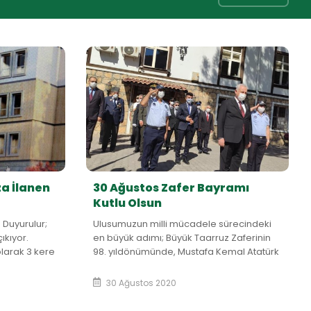
za İlanen
30 Ağustos Zafer Bayramı
Kutlu Olsun
 Duyurulur;
Ulusumuzun milli mücadele sürecindeki
ıkıyor.
en büyük adımı; Büyük Taarruz Zaferinin
larak 3 kere
98. yıldönümünde, Mustafa Kemal Atatürk
ihalede,
ve ordumuzun elde et...
30 Ağustos 2020