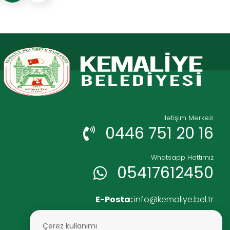
İletişim Merkezi
0446 751 20 16
Whatsapp Hattımız
05417612450
E-Posta:
info@kemaliye.bel.tr
Faks:
0446 751 25 52
Çerez kullanımı