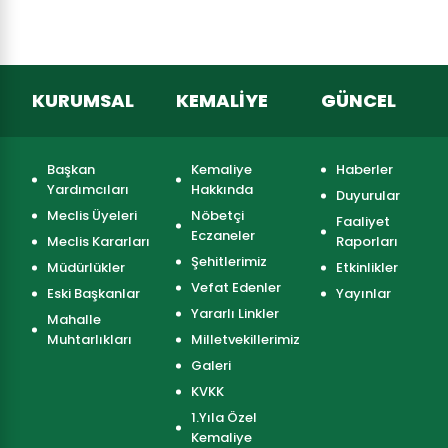
KURUMSAL
KEMALİYE
GÜNCEL
Başkan
Kemaliye
Haberler
Yardımcıları
Hakkında
Duyurular
Meclis Üyeleri
Nöbetçi
Faaliyet
Eczaneler
Meclis Kararları
Raporları
Şehitlerimiz
Müdürlükler
Etkinlikler
Vefat Edenler
Eski Başkanlar
Yayınlar
Yararlı Linkler
Mahalle
Muhtarlıkları
Milletvekillerimiz
Galeri
KVKK
1.Yıla Özel
Kemaliye