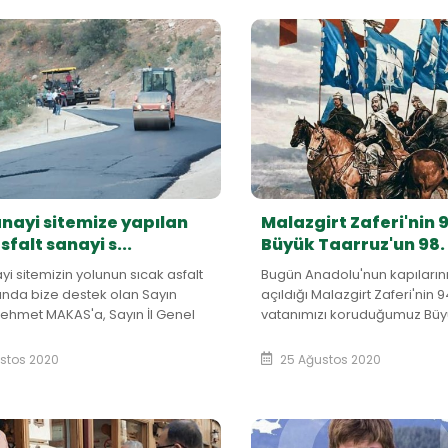
anayi sitemize yapılan
Malazgirt Zaferi'nin 
sfalt sanayi s...
Büyük Taarruz'un 98. Y
yi sitemizin yolunun sıcak asfalt
Bugün Anadolu'nun kapılarını
ında bize destek olan Sayın
açıldığı Malazgirt Zaferi'nin 9
ehmet MAKAS'a, Sayın İl Genel
vatanımızı koruduğumuz Büy
şkanımız Bekir YILDIZ'a İl Genel
Taarruz'un 98. yıl dönümü.Va
nel Sekreteri Yaşar
bizlere emanet ed...
stos 2020
25 Ağustos 2020
'n...