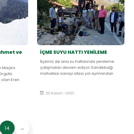
rahmet ve
İÇME SUYU HATTI YENİLEME
İlçemiz de ana su hatlarında yenileme
çalışmaları devam ediyor.Sandıkbağı
un Maçka
mahallesi sanayi sitesi yol ayrımından
 örgütü
Naip mahallesi Cumikbaşı mevkiine
t olan Eren
kadar olan bölümde eskiyen ve...
30 Kasım -0001
14
→