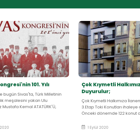
ongresi'nin 101. Yılı
Çok Kıymetli Halkımı
Duyurulur;
ce bugün Sivas'ta, Türk Milletinin
ık meşalesini yakan Ulu
Çok Kıymetli Halkımıza İlanen
z Mustafa Kemal ATATÜRK'Ü,
3.Etap Toki Konutları ihaleye ç
adaşlarını ve tüm şehitlerimizi
Önceki dönemde 122 konut o
a...
ihaleye çıkarılan konutlar ilk 
ihaleye g...
 2020
1 Eylül 2020