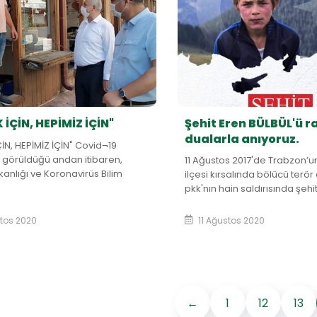
 İÇİN, HEPİMİZ İÇİN"
Şehit Eren BÜLBÜL'ü 
dualarla anıyoruz.
ÇİN, HEPİMİZ İÇİN" Covid¬19
n görüldüğü andan itibaren,
11 Ağustos 2017'de Trabzon’
kanlığı ve Koronavirüs Bilim
ilçesi kırsalında bölücü terör
 önerileri, Sayın Cumhur...
pkk'nın hain saldırısında şehi
BÜLBÜL'ü rahme...
stos 2020
11 Ağustos 2020
←
1
12
13