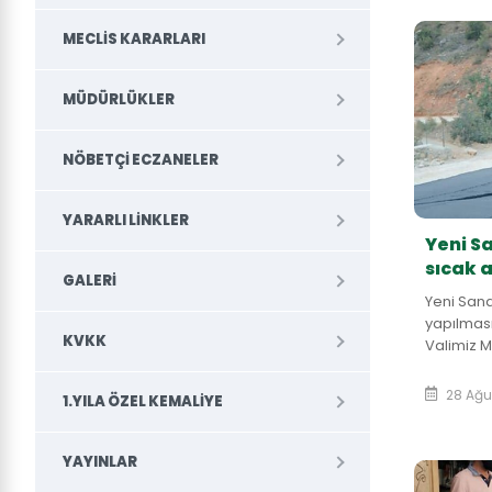
MECLIS KARARLARI
MÜDÜRLÜKLER
NÖBETÇI ECZANELER
YARARLI LINKLER
Yeni S
sıcak a
GALERI
Yeni Sana
yapılmas
KVKK
Valimiz M
Meclis Ba
Meclis Ge
28 Ağu
1.YILA ÖZEL KEMALIYE
FELEKOĞLU
YAYINLAR