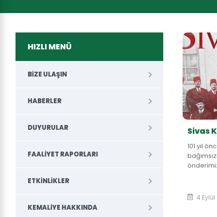
HIZLI MENÜ
BIZE ULAŞIN
HABERLER
DUYURULAR
Sivas K
101 yıl ön
FAALIYET RAPORLARI
bağımsızl
önderimi
silah ark
ETKINLIKLER
saygı ve r
4 Eylül
KEMALIYE HAKKINDA