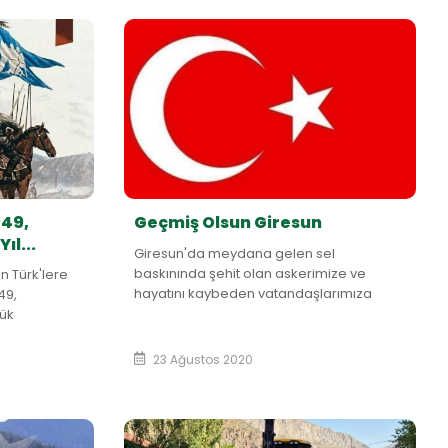
949,
Geçmiş Olsun Giresun
ıl...
Giresun'da meydana gelen sel
baskınında şehit olan askerimize ve
n Türk'lere
hayatını kaybeden vatandaşlarımıza
49,
Allah'tan rahmet, yakınlarına başsağlığı
ük
diliyoruz.
tanımızı
23 Ağustos 2020