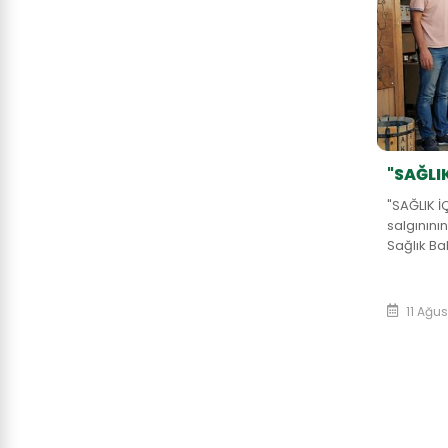
"SAĞLIK
"SAĞLIK İ
salgınını
Sağlık Ba
Kurulunun
11 Ağu