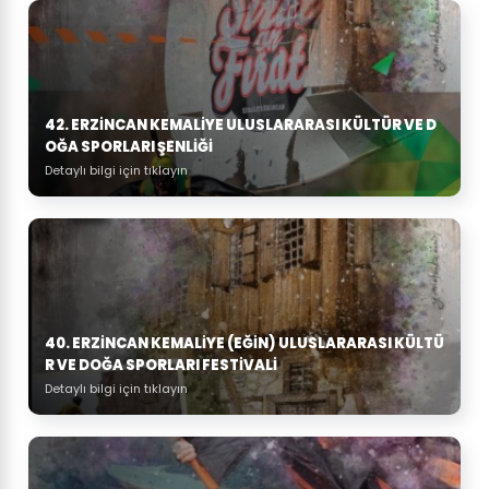
42. ERZINCAN KEMALIYE ULUSLARARASI KÜLTÜR VE D
OĞA SPORLARI ŞENLIĞI
Detaylı bilgi için tıklayın
40. ERZINCAN KEMALIYE (EĞIN) ULUSLARARASI KÜLTÜ
R VE DOĞA SPORLARI FESTIVALI
Detaylı bilgi için tıklayın