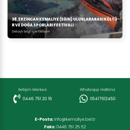
38. ERZINCAN KEMALIYE (EĞIN) ULUSLARARASI KÜLTÜ
R VE DOĞA SPORLARI FESTIVALI
Detaylı bilgi için tıklayın
İletişim Merkezi
Whatsapp Hattımız
0446 751 20 16
05417612450
E-Posta:
info@kemaliye.bel.tr
Faks:
0446 751 25 52