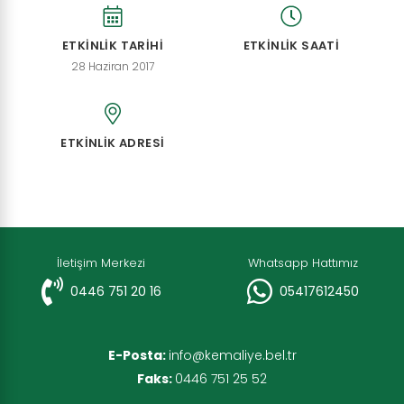
ETKİNLİK TARİHİ
ETKİNLİK SAATİ
28 Haziran 2017
ETKİNLİK ADRESİ
İletişim Merkezi
Whatsapp Hattımız
0446 751 20 16
05417612450
E-Posta:
info@kemaliye.bel.tr
Faks:
0446 751 25 52