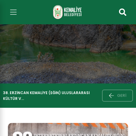
38. ERZINCAN KEMALIYE (EĞIN) ULUSLARARASI
GERI
KÜLTÜR V...