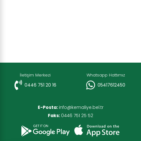
İletişim Merkezi
Whatsapp Hattımız
0446 751 20 16
05417612450
E-Posta:
info@kemaliye.bel.tr
Faks:
0446 751 25 52