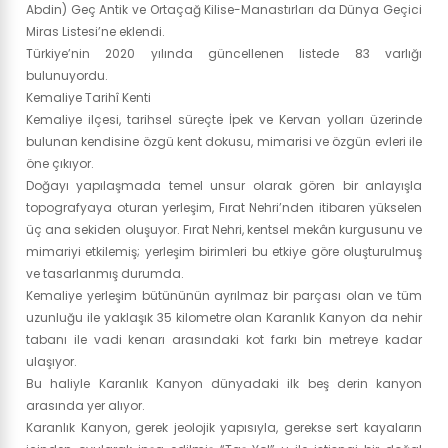
Abdin) Geç Antik ve Ortaçağ Kilise-Manastırları da Dünya Geçici
Miras Listesi’ne eklendi.
Türkiye’nin 2020 yılında güncellenen listede 83 varlığı
bulunuyordu.
Kemaliye Tarihî Kenti
Kemaliye ilçesi, tarihsel süreçte İpek ve Kervan yolları üzerinde
bulunan kendisine özgü kent dokusu, mimarisi ve özgün evleri ile
öne çıkıyor.
Doğayı yapılaşmada temel unsur olarak gören bir anlayışla
topografyaya oturan yerleşim, Fırat Nehri’nden itibaren yükselen
üç ana sekiden oluşuyor. Fırat Nehri, kentsel mekân kurgusunu ve
mimariyi etkilemiş; yerleşim birimleri bu etkiye göre oluşturulmuş
ve tasarlanmış durumda.
Kemaliye yerleşim bütününün ayrılmaz bir parçası olan ve tüm
uzunluğu ile yaklaşık 35 kilometre olan Karanlık Kanyon da nehir
tabanı ile vadi kenarı arasındaki kot farkı bin metreye kadar
ulaşıyor.
Bu haliyle Karanlık Kanyon dünyadaki ilk beş derin kanyon
arasında yer alıyor.
Karanlık Kanyon, gerek jeolojik yapısıyla, gerekse sert kayaların