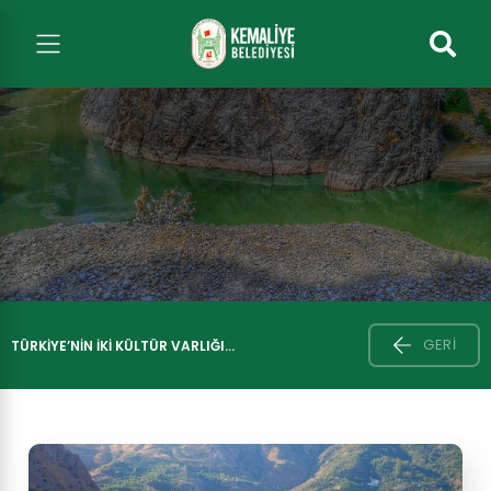
GERI
TÜRKİYE’NİN İKİ KÜLTÜR VARLIĞI...