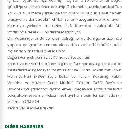
içinden oyularak inşa edilmiş “Taş Yol” u ile istisnai bir doğal
güzelliğe ve estetik öneme sahip. 7 kilometre uzunluğundaki Taş
Yol, 400-500 metre yüksekliğe sahip büyüklü küçüklü 38 tünelden
oluşuyor ve dünyadaki “Tehlikeli Yollar” kategorisinde bulunuyor.
Kemaliye yerleşim merkezine 4-5 kilometre uzaklıktaki Dilli
Vadisi’nde de eski Türk izlerine rastlanıyor.
Dilli Vadisi içerisinde yer alan petroğlifler ve damgalar üzerinde
yapılan çalışmalar sonucu elde edilen veriler Türk kültür tarihi
açısından önemli bilgiler içeriyor.
Değerli Hemsehrilerimiz ve Kemaliye Sevdalıları;
Kemaliyemiz yeni bir döneme giriyor. Bu aşamaya gelene kadar
desteklerini esirgemeyen başta Kültür ve Turizm Bakanımız Sayın
Mehmet Nuri ERSOY Bey’e Kültür ve Turizm Bakanlığı Kültür
Varlıkları ve Müzeler Genel Müdürü Gökhan YAZGI Bey’e ve
Bakanlık çalışanlarına ayrıca emeği geçenlere sonsuz teşekkür
eder, ülkemize ve memleketimize hayırlı olmasını temenni ederim.
Mehmet KARAMAN
Kemaliye Belediye Başkanı
DİĞER HABERLER