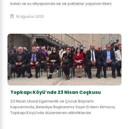
kalan ve su altyapısında sık sık patlaklar yaşanan Mani
Yolu baştan sona yenilendi....
18 Ağustos 2025
Topkapı Köyü’nde 23 Nisan Coşkusu
23 Nisan Ulusal Egemenlik ve Çocuk Bayramı
kapsamında, Belediye Başkanımız Sayın Erdem Atmaca,
Topkapı Köyü’nde düzenlenen etkinliklerde
çocuklarımızla bir araya geldi. Gazi Mustafa Kemal
Atatürk’ün ç...