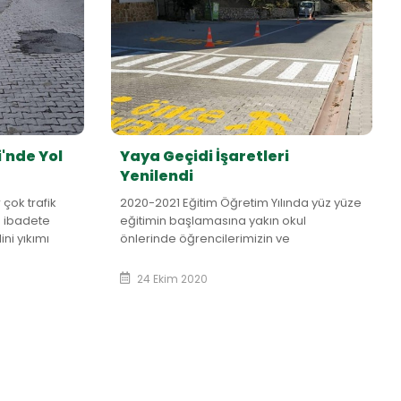
'nde Yol
Yaya Geçidi İşaretleri
Yenilendi
çok trafik
2020-2021 Eğitim Öğretim Yılında yüz yüze
e ibadete
eğitimin başlamasına yakın okul
ni yıkımı
önlerinde öğrencilerimizin ve
alışmaları
velililerimizin trafikte daha güvenli
..
olmaları için okul &o...
24 Ekim 2020