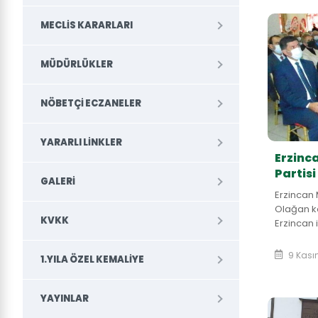
MECLIS KARARLARI
MÜDÜRLÜKLER
NÖBETÇI ECZANELER
YARARLI LINKLER
Erzinca
Partisi
GALERI
Erzincan M
Olağan ko
KVKK
Erzincan 
güven taz
Başkanımı
9 Kası
1.YILA ÖZEL KEMALIYE
YAYINLAR