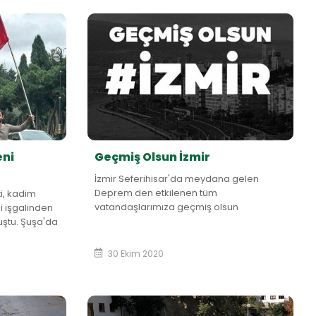
eni
Geçmiş Olsun İzmir
İzmir Seferihisar'da meydana gelen
Deprem den etkilenen tüm
i, kadim
vatandaşlarımıza geçmiş olsun
i işgalinden
dileklerimizi iletiyoruz. Allah, ülkemizi
uştu. Şuşa'da
afetlerden korusun.
can bayrağı
30 Ekim 2020