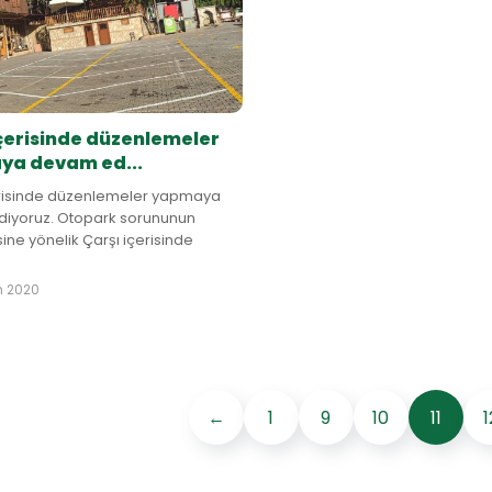
 içerisinde düzenlemeler
a devam ed...
çerisinde düzenlemeler yapmaya
iyoruz. Otopark sorununun
ine yönelik Çarşı içerisinde
otopark meydanına düzenli
ha çok araç park edilebilmesi
m 2020
←
1
9
10
11
1