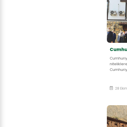
Cumhur
Cumhuriy
nitelikle
Cumhuriye
düşüncel
Mustafa K
28 Eki