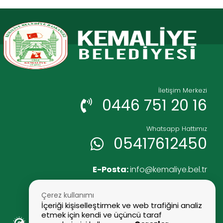
İletişim Merkezi
0446 751 20 16
Whatsapp Hattımız
05417612450
E-Posta:
info@kemaliye.bel.tr
Faks:
0446 751 25 52
Çerez kullanımı
İçeriği kişiselleştirmek ve web trafiğini analiz
etmek için kendi ve üçüncü taraf