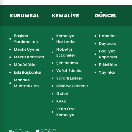
KURUMSAL
KEMALİYE
GÜNCEL
Başkan
Kemaliye
Haberler
Yardımcıları
Hakkında
Duyurular
Meclis Üyeleri
Nöbetçi
Faaliyet
Eczaneler
Meclis Kararları
Raporları
Şehitlerimiz
Müdürlükler
Etkinlikler
Vefat Edenler
Eski Başkanlar
Yayınlar
Yararlı Linkler
Mahalle
Muhtarlıkları
Milletvekillerimiz
Galeri
KVKK
1.Yıla Özel
Kemaliye