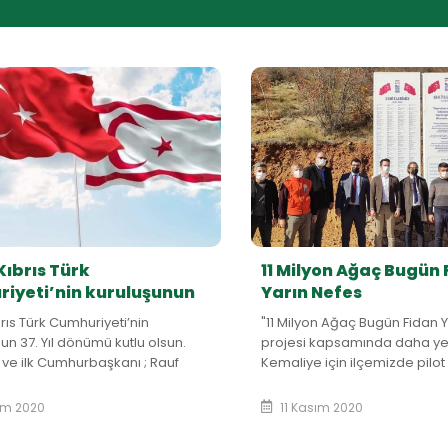
Kıbrıs Türk
11 Milyon Ağaç Bugün 
iyeti’nin kuruluşunun
Yarın Nefes
rıs Türk Cumhuriyeti’nin
"11 Milyon Ağaç Bugün Fidan Y
un 37. Yıl dönümü kutlu olsun.
projesi kapsamında daha yeş
ve ilk Cumhurbaşkanı ; Rauf
Kemaliye için ilçemizde pilot
le Dr. Fazıl Küçük başta olmak ü...
seçilen şehitler yolunda fida
İl&c...
ım 2020
11 Kasım 2020