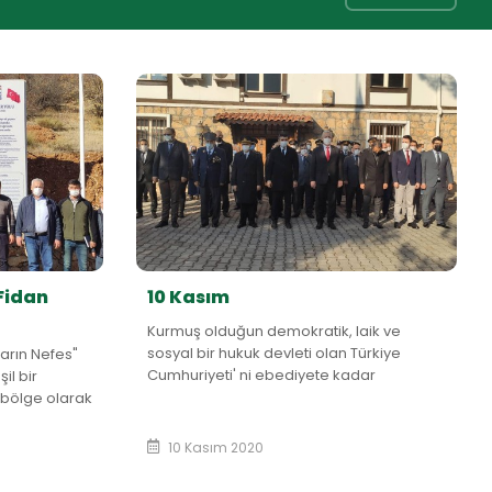
Fidan
10 Kasım
Kurmuş olduğun demokratik, laik ve
sosyal bir hukuk devleti olan Türkiye
arın Nefes"
Cumhuriyeti' ni ebediyete kadar
il bir
yaşatacağımızı, ilke ve devrimlerinin
 bölge olarak
yılmaz koruyucuları olacağımızı bir kez
n dikimine
daha ifade e...
10 Kasım 2020