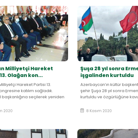
n Milliyetçi Hareket
Şuşa 28 yıl sonra Erm
 13. Olağan kon...
işgalinden kurtuldu
illiyetçi Hareket Partisi 13.
Azerbaycan’ın kültür başkent
ngresine katılım sağladık.
şehir Şuşa 28 yıl sonra Ermen
il başkanlığına seçilerek yeniden
kurtuldu ve özgürlüğüne kav
eleyen Sn. Salih AKSU
bundan sonra şanlı Azerbay
 ve yönetimini te...
dalgal...
m 2020
8 Kasım 2020