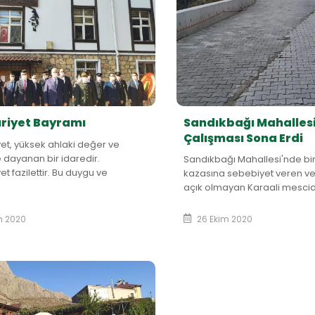
iyet Bayramı
Sandıkbağı Mahallesi
Çalışması Sona Erdi
et, yüksek ahlaki değer ve
re dayanan bir idaredir.
Sandıkbağı Mahallesi'nde bir 
t fazilettir. Bu duygu ve
kazasına sebebiyet veren v
erle başta Büyük Önder Gazi
açık olmayan Karaali mescidi
emal Atatürk'&uu...
sonrasında yol genişletme ç
bitmiş bulunmakta aynı zama.
m 2020
26 Ekim 2020