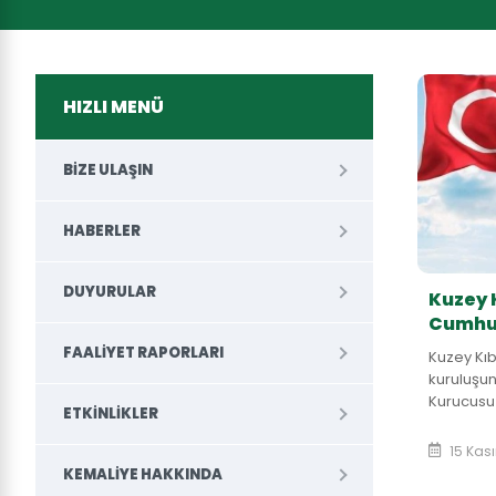
HIZLI MENÜ
BIZE ULAŞIN
HABERLER
DUYURULAR
Kuzey 
Cumhur
37....
FAALIYET RAPORLARI
Kuzey Kıb
kuruluşun
Kurucusu 
ETKINLIKLER
Denktaş i
15 Kas
KEMALIYE HAKKINDA