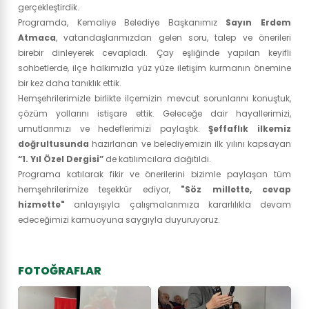
gerçekleştirdik.
Programda, Kemaliye Belediye Başkanımız
Sayın Erdem
Atmaca
, vatandaşlarımızdan gelen soru, talep ve önerileri
birebir dinleyerek cevapladı. Çay eşliğinde yapılan keyifli
sohbetlerde, ilçe halkımızla yüz yüze iletişim kurmanın önemine
bir kez daha tanıklık ettik.
Hemşehrilerimizle birlikte ilçemizin mevcut sorunlarını konuştuk,
çözüm yollarını istişare ettik. Geleceğe dair hayallerimizi,
umutlarımızı ve hedeflerimizi paylaştık.
Şeffaflık ilkemiz
doğrultusunda
hazırlanan ve belediyemizin ilk yılını kapsayan
“1. Yıl Özel Dergisi”
de katılımcılara dağıtıldı.
Programa katılarak fikir ve önerilerini bizimle paylaşan tüm
hemşehrilerimize teşekkür ediyor,
"Söz millette, cevap
hizmette"
anlayışıyla çalışmalarımıza kararlılıkla devam
edeceğimizi kamuoyuna saygıyla duyuruyoruz.
FOTOĞRAFLAR