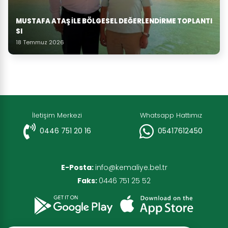
MUSTAFA ATAŞ İLE BÖLGESEL DEĞERLENDIRME TOPLANTI
SI
18 Temmuz 2026
İletişim Merkezi
Whatsapp Hattımız
0446 751 20 16
05417612450
E-Posta:
info@kemaliye.bel.tr
Faks:
0446 751 25 52