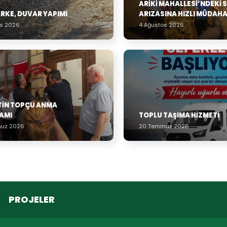
ARIKI MAHALLESI’NDEKI 
ARKE, DUVAR YAPIMI
ARIZASINA HIZLI MÜDAH
os 2026
4 Ağustos 2026
TIN TOPÇU ANMA
AMI
TOPLU TAŞIMA HIZMETI
uz 2026
20 Temmuz 2026
PROJELER