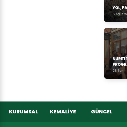
YOL, P
6 Ağust
NURET
PROGR
26 Temm
KURUMSAL
KEMALİYE
GÜNCEL