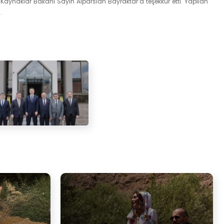
ii Kaynaklar Bakanı Sayın Alparslan Bayraktar’a teşekkür etti. Yapılan
.