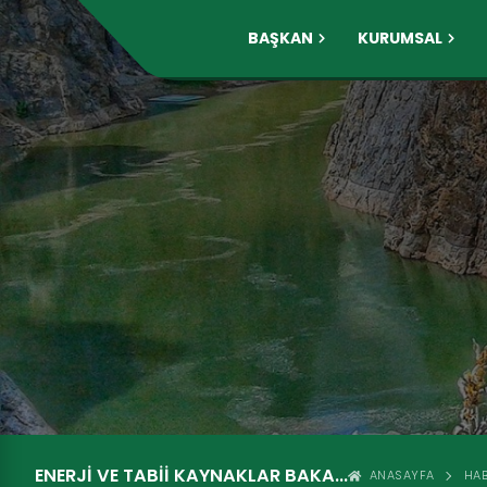
BAŞKAN
KURUMSAL
ENERJI VE TABII KAYNAKLAR BAKA...
ANASAYFA
HAB