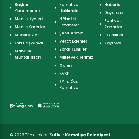
Başkan
Kemaliye
Haberler
Yardımcıları
Hakkında
Duyurular
Meclis Üyeleri
Nöbetçi
Faaliyet
Eczaneler
Meclis Kararları
Raporları
Şehitlerimiz
Müdürlükler
Etkinlikler
Vefat Edenler
Eski Başkanlar
Yayınlar
Yararlı Linkler
Mahalle
Muhtarlıkları
Milletvekillerimiz
Galeri
KVKK
1.Yıla Özel
Kemaliye
© 2026 Tüm Hakları Saklıdır
Kemaliye Belediyesi