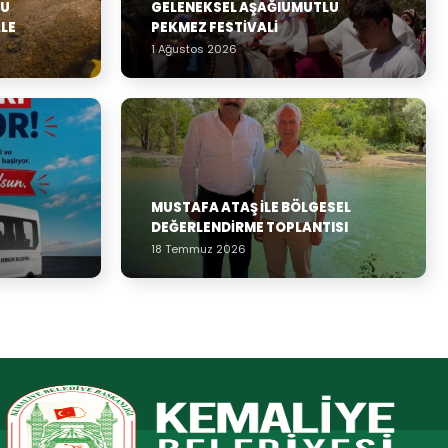
SU
GELENEKSEL AŞAĞIUMUTLU
ALE
PEKMEZ FESTIVALI
1 Ağustos 2026
MUSTAFA ATAŞ İLE BÖLGESEL
DEĞERLENDIRME TOPLANTISI
18 Temmuz 2026