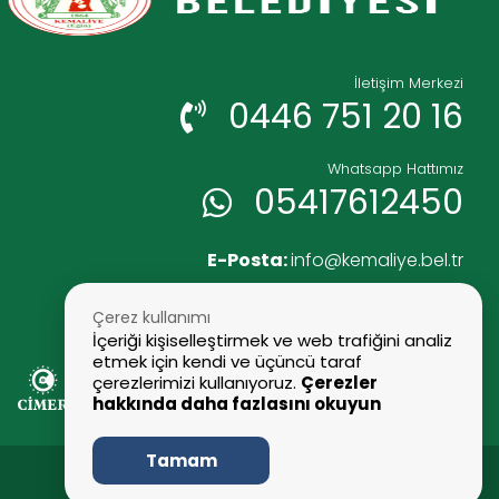
İletişim Merkezi
0446 751 20 16
Whatsapp Hattımız
05417612450
E-Posta:
info@kemaliye.bel.tr
Faks:
0446 751 25 52
Çerez kullanımı
İçeriği kişiselleştirmek ve web trafiğini analiz
etmek için kendi ve üçüncü taraf
çerezlerimizi kullanıyoruz.
Çerezler
hakkında daha fazlasını okuyun
Tamam