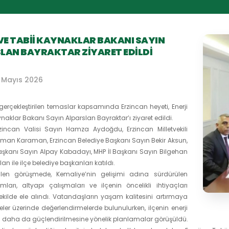
 VE TABII KAYNAKLAR BAKANI SAYIN
LAN BAYRAKTAR ZIYARET EDILDI
 Mayıs 2026
erçekleştirilen temaslar kapsamında Erzincan heyeti, Enerji
ynaklar Bakanı Sayın Alparslan Bayraktar’ı ziyaret edildi.
rzincan Valisi Sayın Hamza Aydoğdu, Erzincan Milletvekili
man Karaman, Erzincan Belediye Başkanı Sayın Bekir Aksun,
 Başkanı Sayın Alpay Kabadayı, MHP İl Başkanı Sayın Bilgehan
an ile ilçe belediye başkanları katıldı.
irilen görüşmede, Kemaliye’nin gelişimi adına sürdürülen
rımları, altyapı çalışmaları ve ilçenin öncelikli ihtiyaçları
kilde ele alındı. Vatandaşların yaşam kalitesini artırmaya
jeler üzerinde değerlendirmelerde bulunulurken, ilçenin enerji
n daha da güçlendirilmesine yönelik planlamalar görüşüldü.