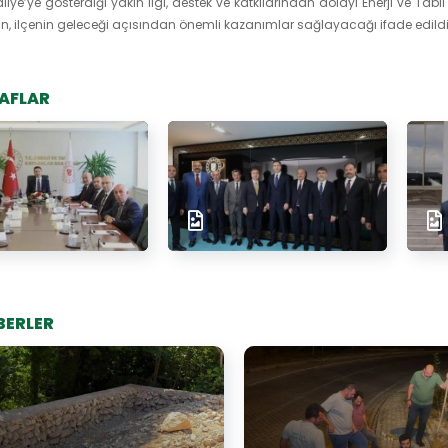
liye’ye gösterdiği yakın ilgi, destek ve katkılarından dolayı Enerji ve Tab
n, ilçenin geleceği açısından önemli kazanımlar sağlayacağı ifade edildi
AFLAR
BERLER