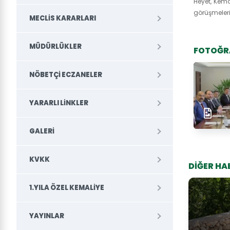
Heyet, Kema
görüşmeleri
MECLIS KARARLARI
MÜDÜRLÜKLER
FOTOĞR
NÖBETÇI ECZANELER
YARARLI LINKLER
GALERI
KVKK
DİĞER HA
1.YILA ÖZEL KEMALIYE
YAYINLAR