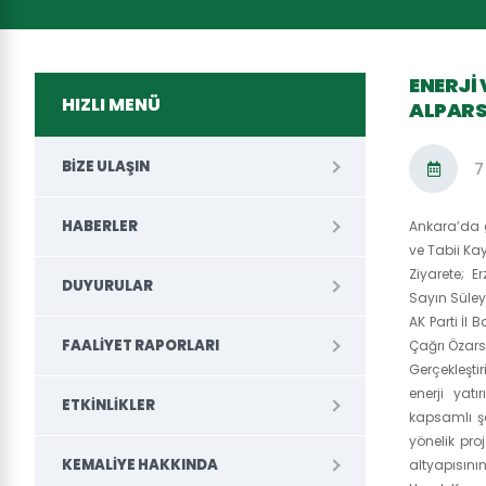
ENERJI
HIZLI MENÜ
ALPARS
BIZE ULAŞIN
7
HABERLER
Ankara’da g
ve Tabii Ka
Ziyarete; E
DUYURULAR
Sayın Süley
AK Parti İl
FAALIYET RAPORLARI
Çağrı Özarsl
Gerçekleşt
enerji yatı
ETKINLIKLER
kapsamlı şe
yönelik pro
KEMALIYE HAKKINDA
altyapısını