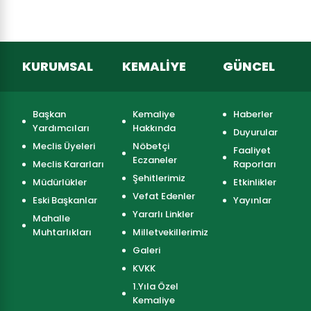
KURUMSAL
KEMALİYE
GÜNCEL
Başkan
Kemaliye
Haberler
Yardımcıları
Hakkında
Duyurular
Meclis Üyeleri
Nöbetçi
Faaliyet
Eczaneler
Meclis Kararları
Raporları
Şehitlerimiz
Müdürlükler
Etkinlikler
Vefat Edenler
Eski Başkanlar
Yayınlar
Yararlı Linkler
Mahalle
Muhtarlıkları
Milletvekillerimiz
Galeri
KVKK
1.Yıla Özel
Kemaliye