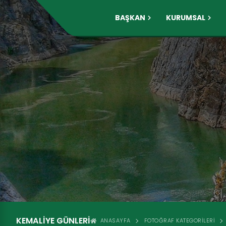
BAŞKAN
KURUMSAL
KEMALIYE GÜNLERI
ANASAYFA
FOTOĞRAF KATEGORILERI