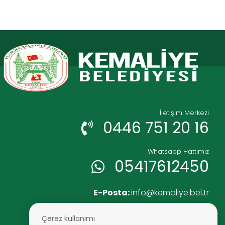
İletişim Merkezi
0446 751 20 16
Whatsapp Hattımız
05417612450
E-Posta:
info@kemaliye.bel.tr
Faks:
0446 751 25 52
Çerez kullanımı