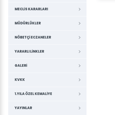
MECLIS KARARLARI
MÜDÜRLÜKLER
NÖBETÇI ECZANELER
YARARLI LINKLER
GALERI
KVKK
1.YILA ÖZEL KEMALIYE
YAYINLAR